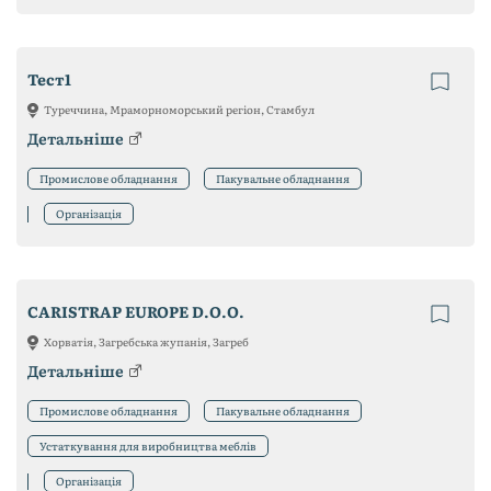
Тест1
Туреччина, Мраморноморський регіон, Стамбул
Детальніше
Промислове обладнання
Пакувальне обладнання
Організація
CARISTRAP EUROPE D.O.O.
Хорватія, Загребська жупанія, Загреб
Детальніше
Промислове обладнання
Пакувальне обладнання
Устаткування для виробництва меблів
Організація