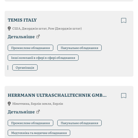
TEMIS ITALY
США, Джорджія штат, Ром (Джорджія штат)
Детальніше
Промислове обладнання
Пакувальне обладнання
Інші компанії в сфері в сфері обладнання
Організація
HERRMANN ULTRASCHALLTECHNIK GMBH & CO. KG
Німеччина, Берлін земля, Берлін
Детальніше
Промислове обладнання
Пакувальне обладнання
Медтехніка та медичне обладнання