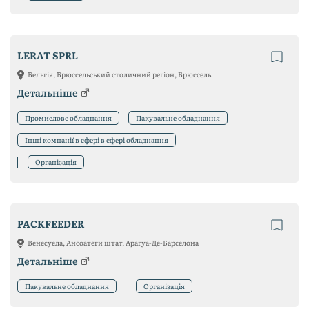
LERAT SPRL
Бельгія, Брюссельський столичний регіон, Брюссель
Детальніше
Промислове обладнання
Пакувальне обладнання
Інші компанії в сфері в сфері обладнання
Організація
PACKFEEDER
Венесуела, Ансоатеги штат, Арагуа-Де-Барселона
Детальніше
Пакувальне обладнання
Організація