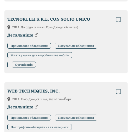
TECNORULLI S.R.L. CON SOCIO UNICO
США, Джорджія штат, Ром (Джорджія штат)
Детальніше
Промислове обладнання
Пакувальне обладнання
Устаткування для виробництва меблів
Організація
WEB TECHNIQUES, INC.
США, Нью-Джерсі штат, Уест-Нью-Йорк
Детальніше
Промислове обладнання
Пакувальне обладнання
Поліграфічне обладнання та матеріали