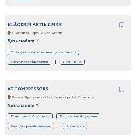
KLÄGER PLASTIK GMBH
Німеччина, Берлін земля, Берлін
Детальніше
Устаткування для хімічної промисловості
Пакувальне обладнання
Організація
AF COMPRESSORS
Бельгія, Брюссельський столичний регіон, Брюссель
Детальніше
Промислове обладнання
Пакувальне обладнання
Компресорне обладнання
Організація