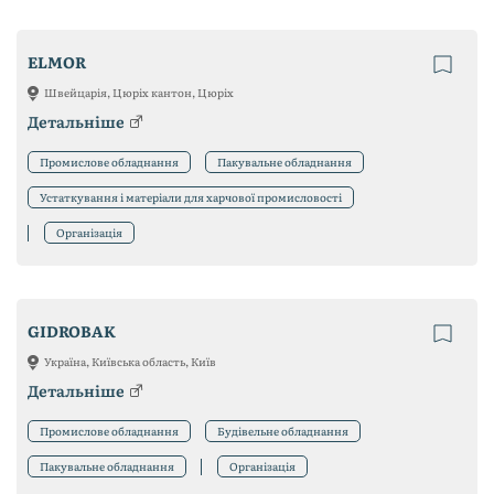
ELMOR
Швейцарія, Цюріх кантон, Цюріх
Детальніше
Промислове обладнання
Пакувальне обладнання
Устаткування і матеріали для харчової промисловості
Організація
GIDROBAK
Україна, Київська область, Київ
Детальніше
Промислове обладнання
Будівельне обладнання
Пакувальне обладнання
Організація