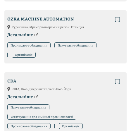
ÖZKA MACHINE AUTOMATION
Туреччина, Мраморноморський регіон, Стамбул
Детальніше
Промислове обладнання
Пакувальне обладнання
Організація
CDA
США, Нью-Джерсі штат, Уест-Нью-Йорк
Детальніше
Пакувальне обладнання
Устаткування для хімічної промисловості
Промислове обладнання
Організація