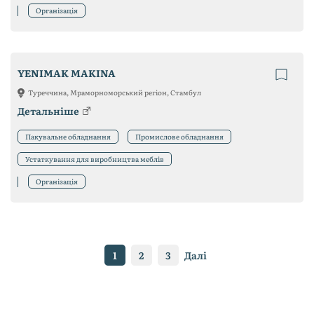
Організація
YENIMAK MAKINA
Туреччина, Мраморноморський регіон, Стамбул
Детальніше
Пакувальне обладнання
Промислове обладнання
Устаткування для виробництва меблів
Організація
1
2
3
Далі