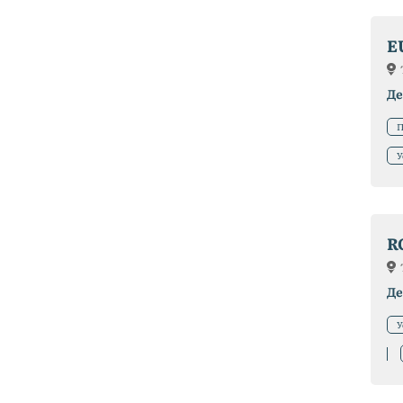
E
Де
П
У
R
Де
У