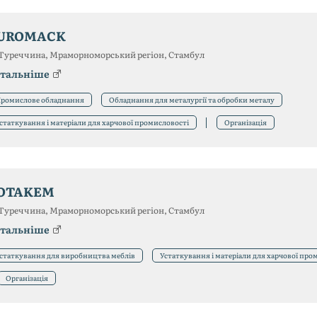
UROMACK
Туреччина, Мраморноморський регіон, Стамбул
тальніше
ромислове обладнання
Обладнання для металургії та обробки металу
статкування і матеріали для харчової промисловості
Організація
OTAKEM
Туреччина, Мраморноморський регіон, Стамбул
тальніше
статкування для виробництва меблів
Устаткування і матеріали для харчової про
Організація