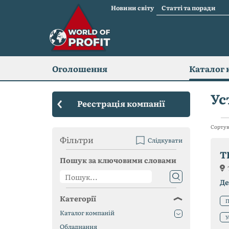
Новини світу
Статті та поради
Оголошення
Каталог 
Ус
Реєстрація компанії
Сортув
Фільтри
Слідкувати
T
Пошук за ключовими словами
Де
Категорії
П
Каталог компаній
У
Обладнання