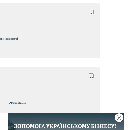
ромисловості
Організація