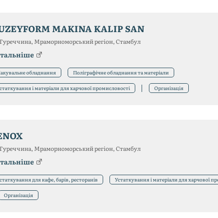
UZEYFORM MAKINA KALIP SAN
Туреччина, Мраморноморський регіон, Стамбул
тальніше
акувальне обладнання
Поліграфічне обладнання та матеріали
статкування і матеріали для харчової промисловості
Організація
ENOX
Туреччина, Мраморноморський регіон, Стамбул
тальніше
статкування для кафе, барів, ресторанів
Устаткування і матеріали для харчової п
Організація