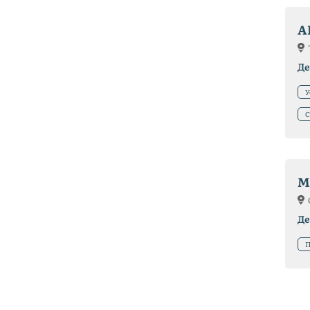
A
Де
У
С
M
Де
П