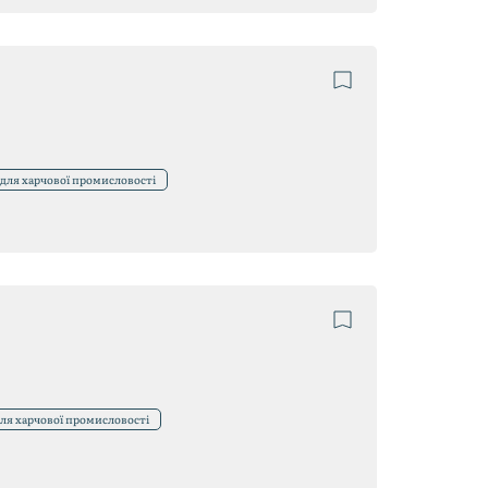
 для харчової промисловості
для харчової промисловості