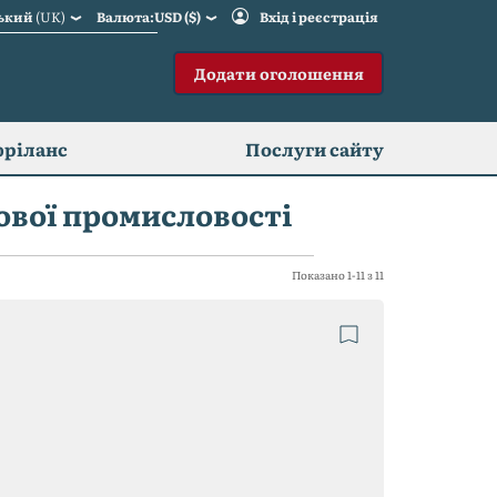
ський
(UK)
Валюта:USD ($)
Вхід і реєстрація
Додати оголошення
фріланс
Послуги сайту
ової промисловості
Показано 1-11 з 11