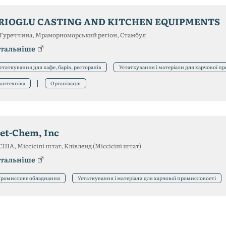
RIOGLU CASTING AND KITCHEN EQUIPMENTS
Туреччина, Мраморноморський регіон, Стамбул
тальніше
статкування для кафе, барів, ресторанів
Устаткування і матеріали для харчової п
антехніка
Організація
et-Chem, Inc
США, Міссісіпі штат, Клівленд (Міссісіпі штат)
тальніше
ромислове обладнання
Устаткування і матеріали для харчової промисловості