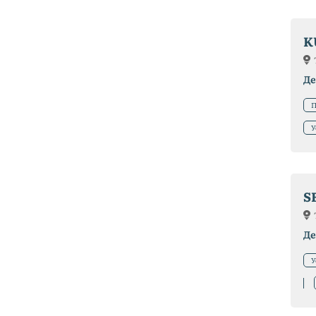
K
Де
П
У
S
Де
У