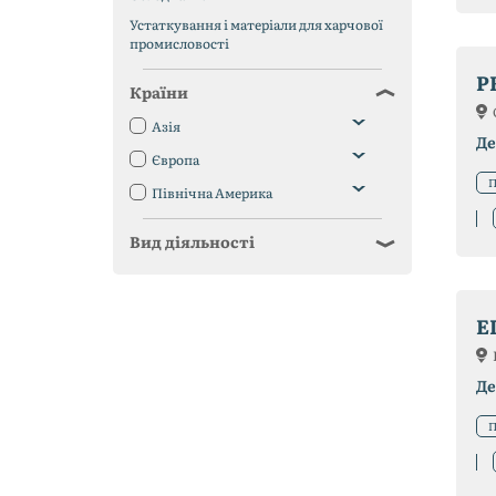
Устаткування і матеріали для харчової
промисловості
P
Країни
Азія
Де
Європа
П
Північна Америка
Вид діяльності
E
Де
П