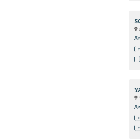
S
Де
У
Y
Де
П
У