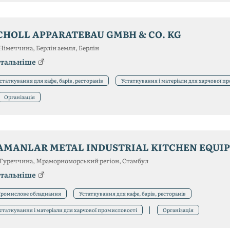
CHOLL APPARATEBAU GMBH & CO. KG
Німеччина, Берлін земля, Берлін
тальніше
статкування для кафе, барів, ресторанів
Устаткування і матеріали для харчової п
Організація
AMANLAR METAL INDUSTRIAL KITCHEN EQUI
Туреччина, Мраморноморський регіон, Стамбул
тальніше
ромислове обладнання
Устаткування для кафе, барів, ресторанів
статкування і матеріали для харчової промисловості
Організація