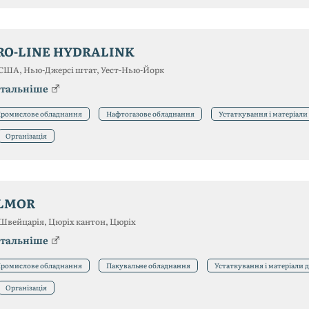
RO-LINE HYDRALINK
США, Нью-Джерсі штат, Уест-Нью-Йорк
тальніше
ромислове обладнання
Нафтогазове обладнання
Устаткування і матеріали
Організація
LMOR
Швейцарія, Цюріх кантон, Цюріх
тальніше
ромислове обладнання
Пакувальне обладнання
Устаткування і матеріали 
Організація