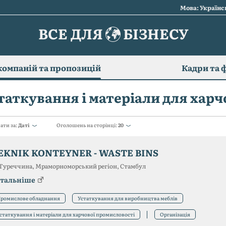
Мова: Україн
ВСЕ ДЛЯ
БІЗНЕСУ
компаній та пропозицій
Кадри та 
таткування і матеріали для харч
ати за:
Даті
Оголошень на сторінці:
20
EKNIK KONTEYNER - WASTE BINS
Туреччина, Мраморноморський регіон, Стамбул
тальніше
ромислове обладнання
Устаткування для виробництва меблів
статкування і матеріали для харчової промисловості
Організація