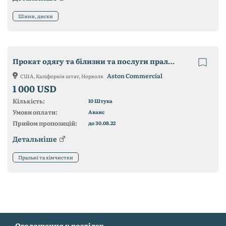
Шини, диски
Прокат одягу та білизни та послуги пральні, США
Aston Commercial
США, Каліфорнія штат, Норволк
1 000 USD
Кількість:
10 Штука
Умови оплати:
Аванс
Прийом пропозицій:
до 30.08.22
Детальніше
Пральні та хімчистки
Оголошення у розділах