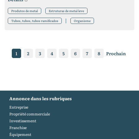
Produtos de metal
Estruturas de metal leve
Tubos, tubos, tubos ramificados
Organisme
1
2
3
4
5
6
7
8
Prochain
Annonce dans les rubriques
Entreprise
Propriété commerciale
Investissement
Franchise
Équipement