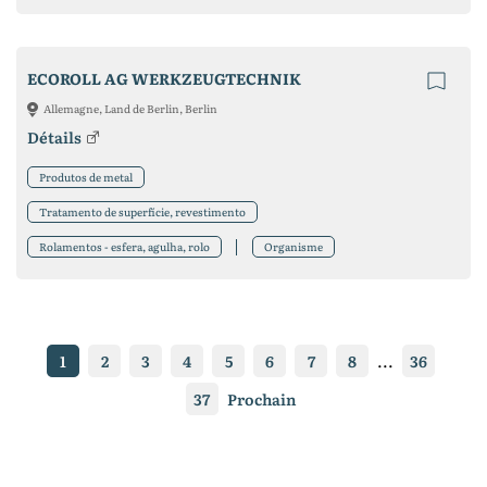
ECOROLL AG WERKZEUGTECHNIK
Allemagne, Land de Berlin, Berlin
Détails
Produtos de metal
Tratamento de superfície, revestimento
Rolamentos - esfera, agulha, rolo
Organisme
1
2
3
4
5
6
7
8
...
36
37
Prochain