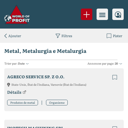
Ajouter
Filtres
Pister
Metal, Metalurgia e Metalurgia
Trier par:
Date
Annonces par page:
20
AGRECO SERVICE SP. Z O.O.
Etats-Unis, État de l'Indiana, Varsovie (État de l'Indiana)
Détails
Produtos de metal
Organisme