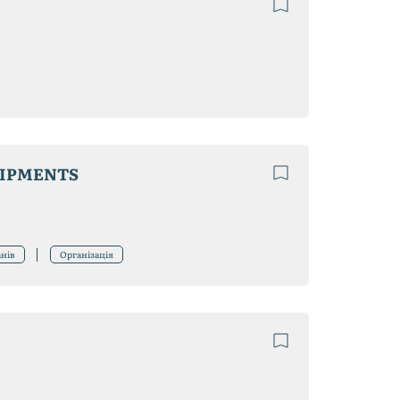
UIPMENTS
анів
Організація