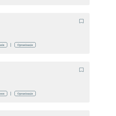
анів
Організація
ння
Організація