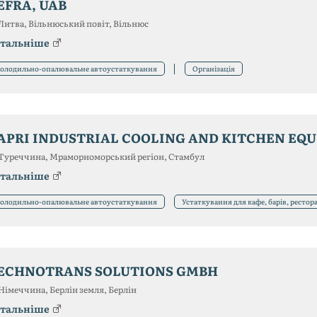
EFRA, UAB
Литва, Вільнюський повіт, Вільнюс
тальніше
олодильно-опалювальне автоустаткування
Організація
APRI INDUSTRIAL COOLING AND KITCHEN EQ
Туреччина, Мраморноморський регіон, Стамбул
тальніше
олодильно-опалювальне автоустаткування
Устаткування для кафе, барів, рестор
ECHNOTRANS SOLUTIONS GMBH
Німеччина, Берлін земля, Берлін
тальніше