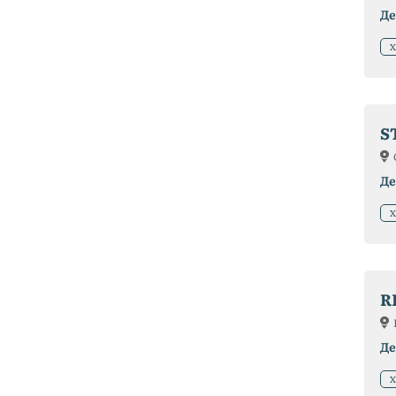
Де
Х
S
Де
Х
R
Де
Х