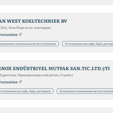
AN WEST KOELTECHNIEK BV
США, Нью-Йорк штат, Амстердам
тальніше
олодильно-опалювальне автоустаткування
Устаткування для кафе, барів, рестор
ENOX ENDÜSTRIYEL MUTFAK SAN.TIC.LTD.ŞTI
Туреччина, Мраморноморський регіон, Стамбул
тальніше
статкування для кафе, барів, ресторанів
Холодильно-опалювальне автоустаткува