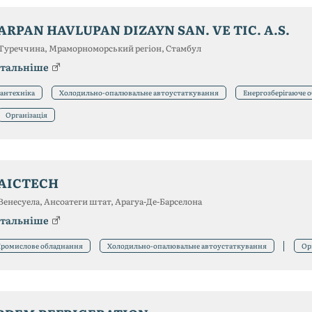
ARPAN HAVLUPAN DIZAYN SAN. VE TIC. A.S.
Туреччина, Мраморноморський регіон, Стамбул
тальніше
антехніка
Холодильно-опалювальне автоустаткування
Енергозберігаюче 
Організація
AICTECH
Венесуела, Ансоатеги штат, Арагуа-Де-Барселона
тальніше
ромислове обладнання
Холодильно-опалювальне автоустаткування
Ор