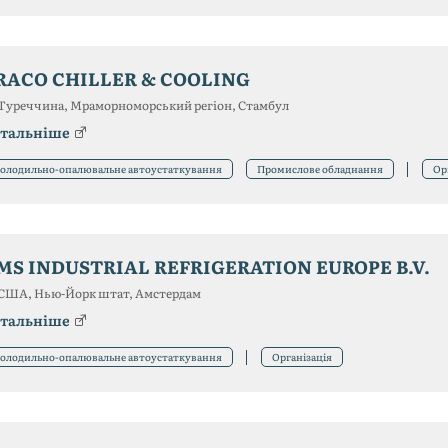
RACO CHILLER & COOLING
Туреччина, Мраморноморський регіон, Стамбул
тальніше
олодильно-опалювальне автоустаткування
Промислове обладнання
Ор
MS INDUSTRIAL REFRIGERATION EUROPE B.V.
США, Нью-Йорк штат, Амстердам
тальніше
олодильно-опалювальне автоустаткування
Організація