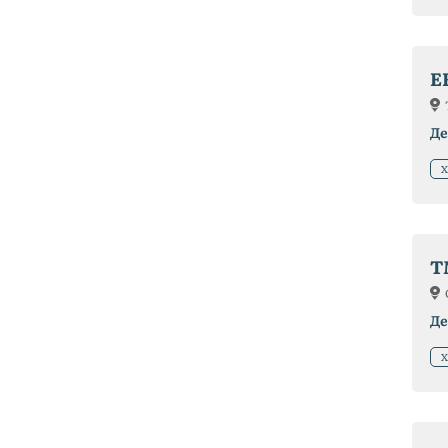
E
Де
Х
T
Де
Х