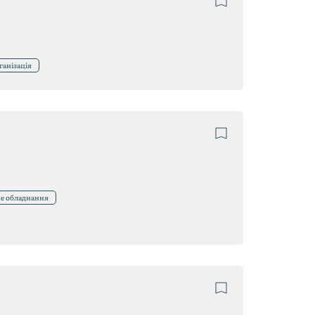
ганізація
е обладнання