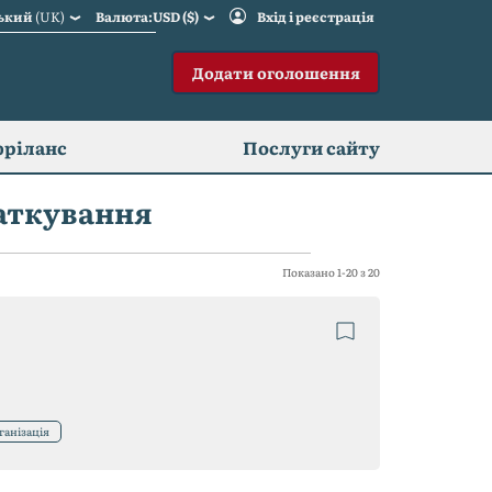
ський
(UK)
Валюта:USD ($)
Вхід і реєстрація
Додати оголошення
фріланс
Послуги сайту
аткування
Показано 1-20 з 20
ганізація