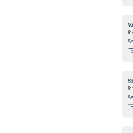
V
Де
Х
S
Де
У