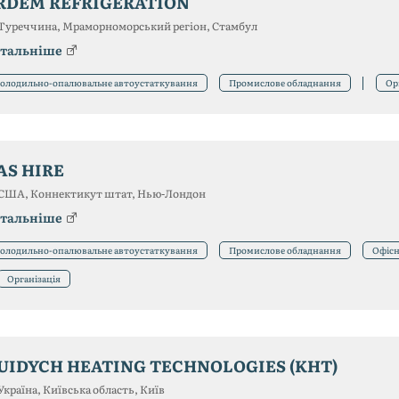
RDEM REFRIGERATION
Туреччина, Мраморноморський регіон, Стамбул
тальніше
олодильно-опалювальне автоустаткування
Промислове обладнання
Ор
AS HIRE
США, Коннектикут штат, Нью-Лондон
тальніше
олодильно-опалювальне автоустаткування
Промислове обладнання
Офісн
Організація
UIDYCH HEATING TECHNOLOGIES (KHT)
Україна, Київська область, Київ