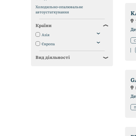
Холодильно-опалювальне
K
автоустаткування
Країни
Де
Азія
С
Європа
Вид діяльності
G
Де
П