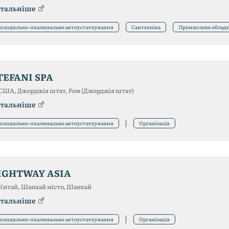
тальніше
олодильно-опалювальне автоустаткування
Сантехніка
Промислове облад
TEFANI SPA
США, Джорджія штат, Ром (Джорджія штат)
тальніше
олодильно-опалювальне автоустаткування
Організація
IGHTWAY ASIA
Китай, Шанхай місто, Шанхай
тальніше
олодильно-опалювальне автоустаткування
Організація