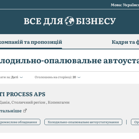
Мова: Україн
ВСЕ ДЛЯ
БІЗНЕСУ
компаній та пропозицій
Кадри та 
лодильно-опалювальне автоуст
ати за:
Даті
Оголошень на сторінці:
20
TI PROCESS APS
Данія, Столичний регіон , Копенгаген
тальніше
ромислове обладнання
Холодильно-опалювальне автоустаткування
Ор