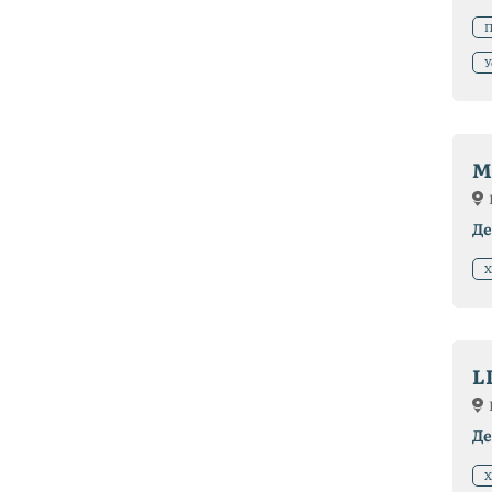
П
У
M
Де
Х
L
Де
Х