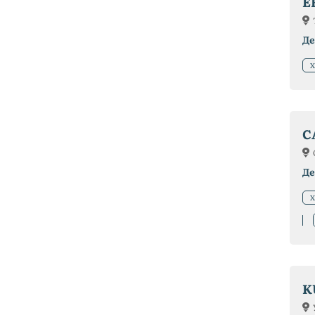
E
Де
Х
C
Де
Х
K