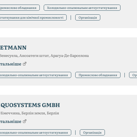
ромислове обладнання
Холодильно-опалювальне автоустаткування
статкування для хімічної промисловості
Організація
ETMANN
Венесуела, Ансоатеги штат, Арагуа-Де-Барселона
тальніше
олодильно-опалювальне автоустаткування
Промислове обладнання
Ор
IQUOSYSTEMS GMBH
Німеччина, Берлін земля, Берлін
тальніше
олодильно-опалювальне автоустаткування
Організація