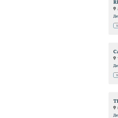
R
Де
Х
C
Де
Х
T
Де