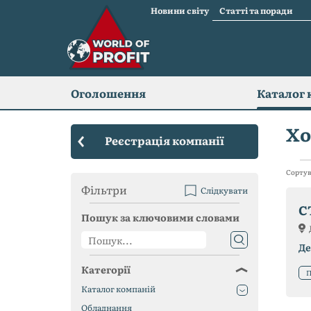
Новини світу
Статті та поради
Оголошення
Каталог 
Хо
Реєстрація компанії
Сортув
Фільтри
Слідкувати
C
Пошук за ключовими словами
Де
Категорії
П
Каталог компаній
Обладнання