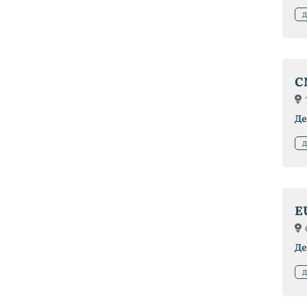
Д
C
Де
Д
E
Де
Д