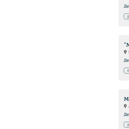
Де
Д
"
Де
П
M
Де
Д