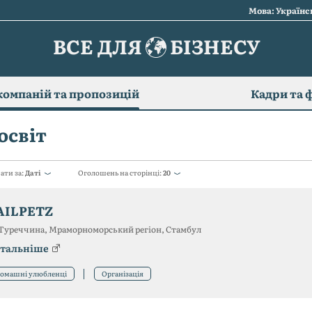
Мова: Україн
ВСЕ ДЛЯ
БІЗНЕСУ
компаній та пропозицій
Кадри та 
освіт
ати за:
Даті
Оголошень на сторінці:
20
AILPETZ
Туреччина, Мраморноморський регіон, Стамбул
тальніше
омашні улюбленці
Організація