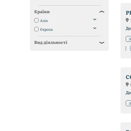
Країни
P
Азія
Де
Європа
Д
Вид діяльності
C
Де
Д