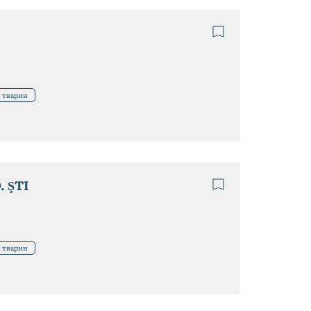
я тварин
 ŞTI
я тварин