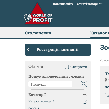
Новини світу
Статті та поради
Оголошення
Каталог 
Зо
Реєстрація компанії
Сортув
Фільтри
Слідкувати
T
Пошук за ключовими словами
Де
Категорії
Д
Каталог компаній
Зоосвіт