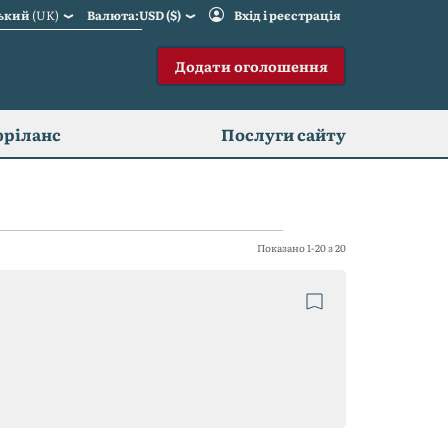
ський
(UK)
Валюта:USD ($)
Вхід і реєстрація
Додати оголошення
фріланс
Послуги сайту
Показано 1-20 з 20