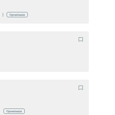
Організація
Організація