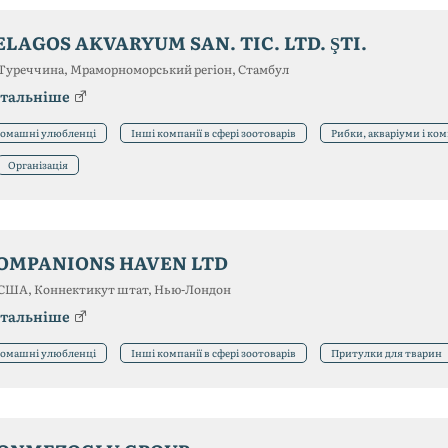
ELAGOS AKVARYUM SAN. TIC. LTD. ŞTI.
Туреччина, Мраморноморський регіон, Стамбул
тальніше
омашні улюбленці
Інші компанії в сфері зоотоварів
Рибки, акваріуми і ко
Організація
OMPANIONS HAVEN LTD
США, Коннектикут штат, Нью-Лондон
тальніше
омашні улюбленці
Інші компанії в сфері зоотоварів
Притулки для тварин