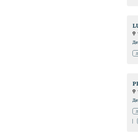
L
Де
Д
P
Де
Д