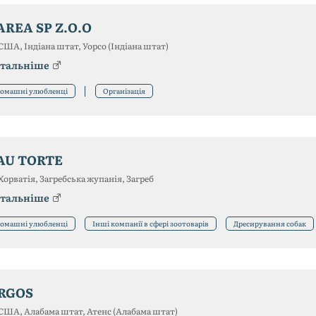
AREA SP Z.O.O
США, Індіана штат, Уорсо (Індіана штат)
тальніше
омашні улюбленці
Організація
AU TORTE
Хорватія, Загребська жупанія, Загреб
тальніше
омашні улюбленці
Інші компанії в сфері зоотоварів
Дресирування собак
RGOS
США, Алабама штат, Атенс (Алабама штат)