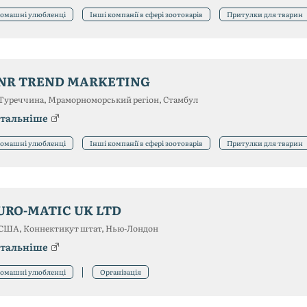
омашні улюбленці
Інші компанії в сфері зоотоварів
Притулки для тварин
NR TREND MARKETING
Туреччина, Мраморноморський регіон, Стамбул
тальніше
омашні улюбленці
Інші компанії в сфері зоотоварів
Притулки для тварин
URO-MATIC UK LTD
США, Коннектикут штат, Нью-Лондон
тальніше
омашні улюбленці
Організація