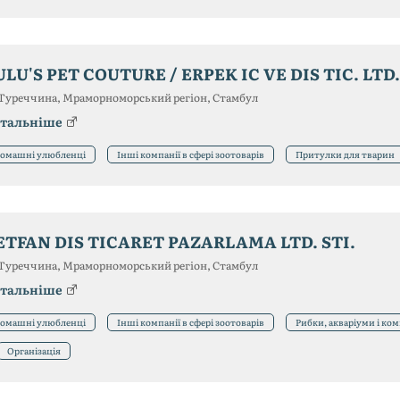
ULU'S PET COUTURE / ERPEK IC VE DIS TIC. LTD.
Туреччина, Мраморноморський регіон, Стамбул
тальніше
омашні улюбленці
Інші компанії в сфері зоотоварів
Притулки для тварин
ETFAN DIS TICARET PAZARLAMA LTD. STI.
Туреччина, Мраморноморський регіон, Стамбул
тальніше
омашні улюбленці
Інші компанії в сфері зоотоварів
Рибки, акваріуми і ко
Організація