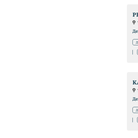
P
Де
Д
K
Де
Д