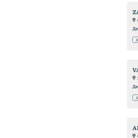
Z
Де
Д
V
Де
Д
A