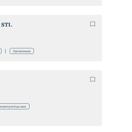
 STI.
Організація
мплектуючі до них