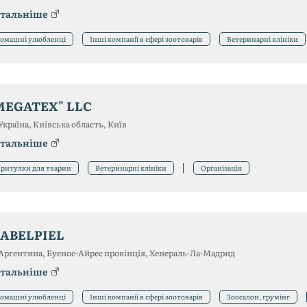
тальніше
омашні улюбленці
Інші компанії в сфері зоотоварів
Ветеринарні клініки
MEGATEX" LLC
Україна, Київська область, Київ
тальніше
ритулки для тварин
Ветеринарні клініки
Організація
ABELPIEL
Аргентина, Буенос-Айрес провінція, Хенераль-Ла-Мадрид
тальніше
омашні улюбленці
Інші компанії в сфері зоотоварів
Зоосалон, грумінг