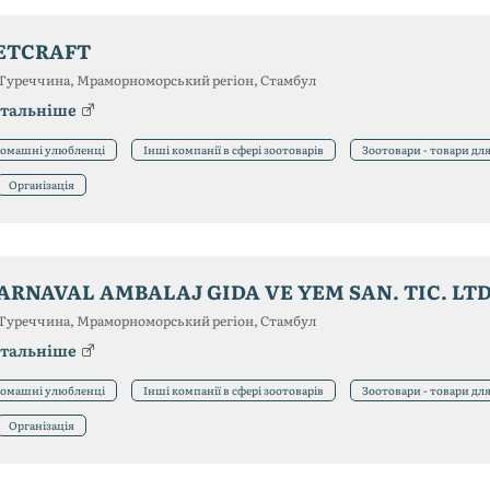
ETCRAFT
Туреччина, Мраморноморський регіон, Стамбул
тальніше
омашні улюбленці
Інші компанії в сфері зоотоварів
Зоотовари - товари дл
Організація
ARNAVAL AMBALAJ GIDA VE YEM SAN. TIC. LTD.
Туреччина, Мраморноморський регіон, Стамбул
тальніше
омашні улюбленці
Інші компанії в сфері зоотоварів
Зоотовари - товари дл
Організація