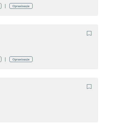
Організація
Організація