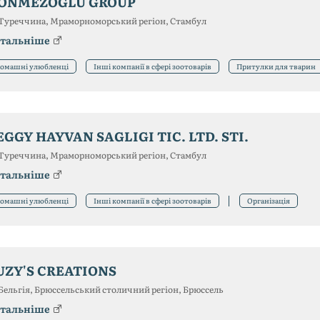
ONMEZOGLU GROUP
Туреччина, Мраморноморський регіон, Стамбул
тальніше
омашні улюбленці
Інші компанії в сфері зоотоварів
Притулки для тварин
EGGY HAYVAN SAGLIGI TIC. LTD. STI.
Туреччина, Мраморноморський регіон, Стамбул
тальніше
омашні улюбленці
Інші компанії в сфері зоотоварів
Організація
UZY'S CREATIONS
Бельгія, Брюссельський столичний регіон, Брюссель
тальніше