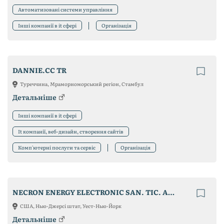
Автоматизовані системи управління
Інші компанії в it сфері
Організація
DANNIE.CC TR
Туреччина, Мраморноморський регіон, Стамбул
Детальніше
Інші компанії в it сфері
It компанії, веб-дизайн, створення сайтів
Комп'ютерні послуги та сервіс
Організація
NECRON ENERGY ELECTRONIC SAN. TIC. A.S.
США, Нью-Джерсі штат, Уест-Нью-Йорк
Детальніше