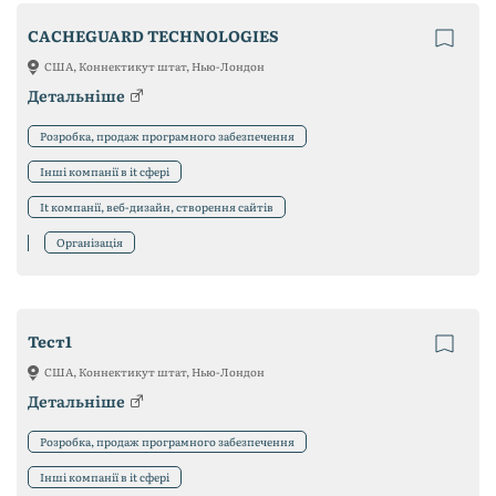
CACHEGUARD TECHNOLOGIES
США, Коннектикут штат, Нью-Лондон
Детальніше
Розробка, продаж програмного забезпечення
Інші компанії в it сфері
It компанії, веб-дизайн, створення сайтів
Організація
Тест1
США, Коннектикут штат, Нью-Лондон
Детальніше
Розробка, продаж програмного забезпечення
Інші компанії в it сфері