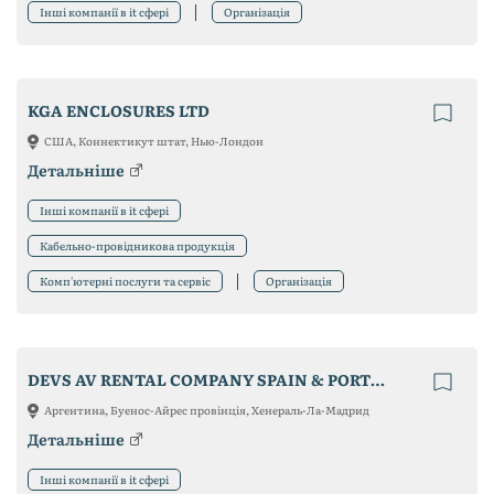
Інші компанії в it сфері
Організація
KGA ENCLOSURES LTD
США, Коннектикут штат, Нью-Лондон
Детальніше
Інші компанії в it сфері
Кабельно-провідникова продукція
Комп'ютерні послуги та сервіс
Організація
DEVS AV RENTAL COMPANY SPAIN & PORTUGAL
Аргентина, Буенос-Айрес провінція, Хенераль-Ла-Мадрид
Детальніше
Інші компанії в it сфері