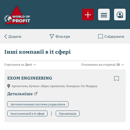
Додати
Фільтри
Слідкувати
Інші компанії в it сфері
Сортувати за:
Даті
Оголошень на сторінці:
20
EXOM ENGINEERING
Аргентина, Буенос-Айрес провінція, Хенераль-Ла-Мадрид
Детальніше
Автоматизовані системи управління
Інші компанії в it сфері
Організація