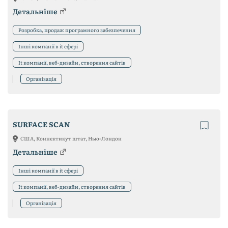
Детальніше
Розробка, продаж програмного забезпечення
Інші компанії в it сфері
It компанії, веб-дизайн, створення сайтів
Організація
SURFACE SCAN
США, Коннектикут штат, Нью-Лондон
Детальніше
Інші компанії в it сфері
It компанії, веб-дизайн, створення сайтів
Організація