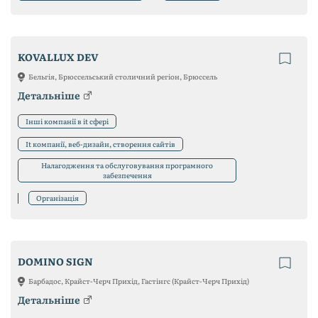
KOVALLUX DEV
Бельгія, Брюссельський столичний регіон, Брюссель
Детальніше
Інші компанії в it сфері
It компанії, веб-дизайн, створення сайтів
Налагодження та обслуговування програмного
забезпечення
Організація
DOMINO SIGN
Барбадос, Крайст-Черч Прихід, Гастінгс (Крайст-Черч Прихід)
Детальніше