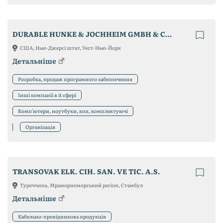
DURABLE HUNKE & JOCHHEIM GMBH & CO. KG
США, Нью-Джерсі штат, Уест-Нью-Йорк
Детальніше
Розробка, продаж програмного забезпечення
Інші компанії в it сфері
Комп'ютери, ноутбуки, кпк, комплектуючі
Організація
TRANSOVAK ELK. CIH. SAN. VE TIC. A.S.
Туреччина, Мраморноморський регіон, Стамбул
Детальніше
Кабельно-провідникова продукція