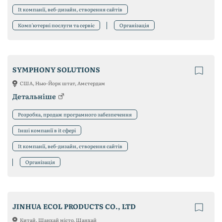
It компанії, веб-дизайн, створення сайтів
Комп'ютерні послуги та сервіс
Організація
SYMPHONY SOLUTIONS
США, Нью-Йорк штат, Амстердам
Детальніше
Розробка, продаж програмного забезпечення
Інші компанії в it сфері
It компанії, веб-дизайн, створення сайтів
Організація
JINHUA ECOL PRODUCTS CO., LTD
Китай, Шанхай місто, Шанхай