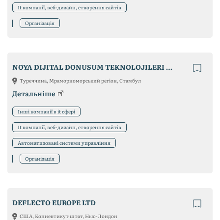
It компанії, веб-дизайн, створення сайтів
Організація
NOYA DIJITAL DONUSUM TEKNOLOJILERI A.S.
Туреччина, Мраморноморський регіон, Стамбул
Детальніше
Інші компанії в it сфері
It компанії, веб-дизайн, створення сайтів
Автоматизовані системи управління
Організація
DEFLECTO EUROPE LTD
США, Коннектикут штат, Нью-Лондон