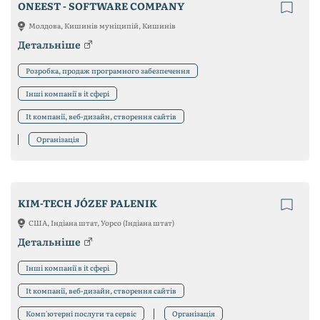
ONEEST - SOFTWARE COMPANY
Молдова, Кишинів муніципій, Кишинів
Детальніше
Розробка, продаж програмного забезпечення
Інші компанії в it сфері
It компанії, веб-дизайн, створення сайтів
Організація
KIM-TECH JÓZEF PALENIK
США, Індіана штат, Уорсо (Індіана штат)
Детальніше
Інші компанії в it сфері
It компанії, веб-дизайн, створення сайтів
Комп'ютерні послуги та сервіс
Організація