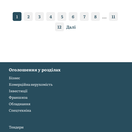
1
2
3
4
5
6
7
8
...
11
12
Далі
Оголошення у розділах
Бiзнес
Комерційна нерухомість
Інвестиції
Франшиза
Обладнання
Спецтехніка
Тендери