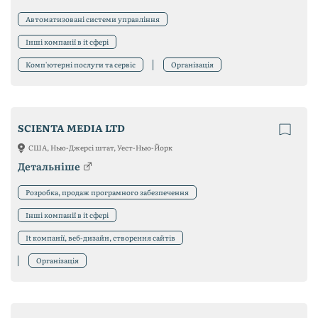
Автоматизовані системи управління
Інші компанії в it сфері
Комп'ютерні послуги та сервіс
Організація
SCIENTA MEDIA LTD
США, Нью-Джерсі штат, Уест-Нью-Йорк
Детальніше
Розробка, продаж програмного забезпечення
Інші компанії в it сфері
It компанії, веб-дизайн, створення сайтів
Організація