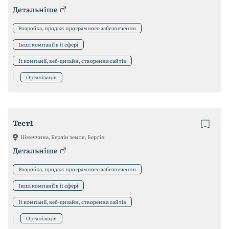
Детальніше
Розробка, продаж програмного забезпечення
Інші компанії в it сфері
It компанії, веб-дизайн, створення сайтів
Організація
Тест1
Німеччина, Берлін земля, Берлін
Детальніше
Розробка, продаж програмного забезпечення
Інші компанії в it сфері
It компанії, веб-дизайн, створення сайтів
Організація