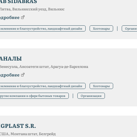
AB SIDABRAS
Литва, Вильнюсский уезд, Вильнюс
одробнее
зеленение и благоустройство, ландшафтный дизайн
Хозтовары
Органи
АНАЛЫ
Венесуэла, Ансоатеги штат, Арагуа-де-Барселона
одробнее
зеленение и благоустройство, ландшафтный дизайн
Хозтовары
ругие компании в сфере бытовых товаров
Организация
IGPLAST S.R.
США, Монтана штат, Белгрейд