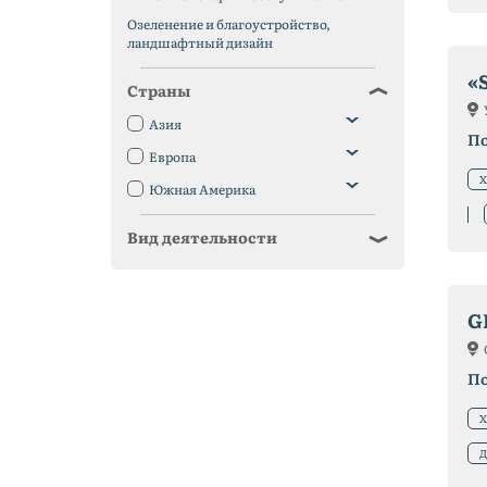
Озеленение и благоустройство,
ландшафтный дизайн
«
Страны
Азия
П
Европа
Х
Южная Америка
Вид деятельности
G
П
Х
Д