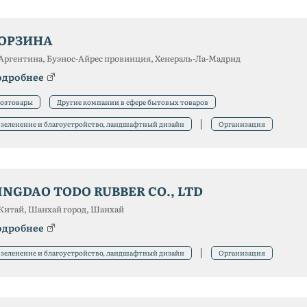
ОРЗИНА
Аргентина, Буэнос-Айрес провинция, Хенераль-Ла-Мадрид
одробнее
озтовары
Другие компании в сфере бытовых товаров
зеленение и благоустройство, ландшафтный дизайн
Организация
INGDAO TODO RUBBER CO., LTD
Китай, Шанхай город, Шанхай
одробнее
зеленение и благоустройство, ландшафтный дизайн
Организация