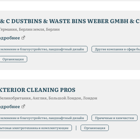
 & C DUSTBINS & WASTE BINS WEBER GMBH & 
Германия, Берлин земля, Берлин
одробнее
зеленение и благоустройство, ландшафтный дизайн
Другие компании в сфере б
Организация
XTERIOR CLEANING PROS
Великобритания, Англия, Большой Лондон, Лондон
одробнее
зеленение и благоустройство, ландшафтный дизайн
Прачечные и химчистки
ытовая электротехника и комплектующие
Организация