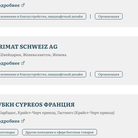
одробнее
зеленение и благоустройство, ландшафтный дизайн
Организация
RIMAT SCHWEIZ AG
Швейцария, Женева кантон, Женева
одробнее
зеленение и благоустройство, ландшафтный дизайн
Организация
УБКИ CYPREOS ФРАНЦИЯ
Барбадос, Крайст-Черч приход, Гастингс (Крайст-Черч приход)
одробнее
озтовары
Другие компании в сфере бытовых товаров