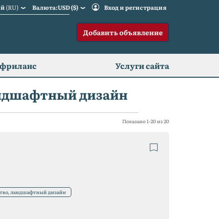
ий
(RU)
Валюта:USD ($)
Вход и регистрация
Добавить объявление
 фриланс
Услуги сайта
андшафтный дизайн
Показано 1-20 из 20
ство, ландшафтный дизайн