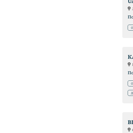
U
П
О
К
П
О
Д
B