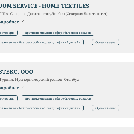
OOM SERVICE - HOME TEXTILES
США, Северная Дакота штат, Лисбон (Северная Дакота штат)
одробнее
озтовары
Другие компании в сфере бытовых товаров
зеленение и благоустройство, ландшафтный дизайн
Организация
ВТЕКС, ООО
Турция, Мраморноморский регион, Стамбул
одробнее
озтовары
Другие компании в сфере бытовых товаров
зеленение и благоустройство, ландшафтный дизайн
Организация