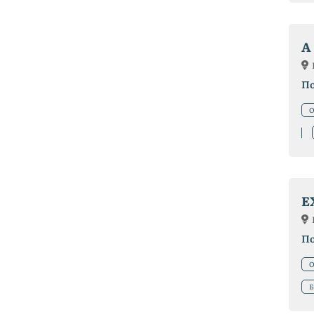
A
П
О
E
П
О
Б