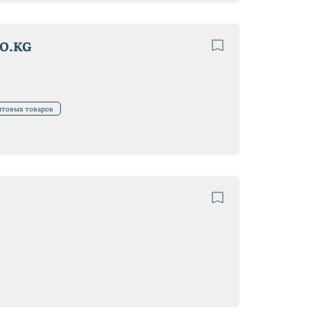
CO.KG
ытовых товаров