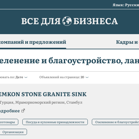
Язык: Русск
ВСЕ ДЛЯ
БИЗНЕСА
компаний и предложений
Кадры и
еленение и благоустройство, л
овать по:
Дате
Объявлений на странице:
20
EMKON STONE GRANITE SINK
Турция, Мраморноморский регион, Стамбул
одробнее
озтовары
Посуда и кухонные принадлежности
Озеленение и благоустрой
Организация