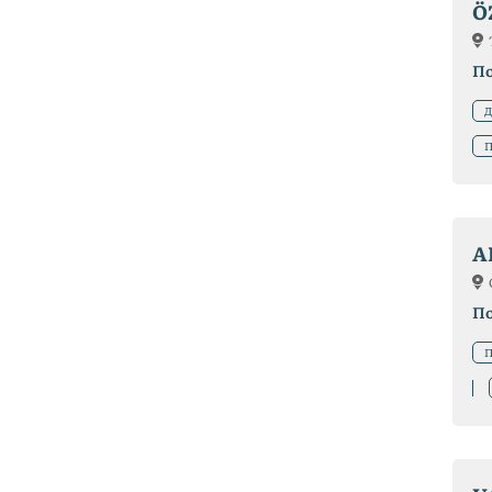
Ö
П
Д
П
A
П
П