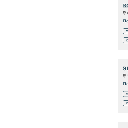
R
П
Х
О
Э
П
Х
О