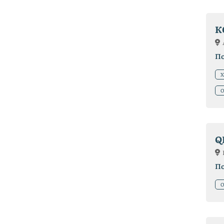
К
П
Х
О
Q
П
О