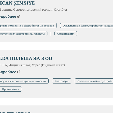
ZCAN ŞEMSIYE
Турция, Мраморноморский регион, Стамбул
одробнее
ругие компании в сфере бытовых товаров
Озеленение и благоустройство, ланд
ортативная электроника, гаджеты
Организация
LDA ПОЛЬША SP. З ОО
США, Индиана штат, Уорсо (Индиана штат)
одробнее
осуда и кухонные принадлежности
Хозтовары
Озеленение и благоустрой
Организация