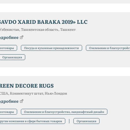
SAVDO XARID BARAKA 2019» LLC
Узбекистан, Ташкентская область, Ташкент
одробнее
озтовары
Посуда и кухонные принадлежности
Озеленение и благоустрой
Организация
REEN DECORE RUGS
США, Коннектикут штат, Нью-Лондон
одробнее
озтовары
Озеленение и благоустройство, ландшафтный дизайн
ругие компании в сфере бытовых товаров
Организация