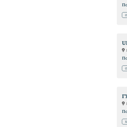
П
О
U
П
О
Г
П
Х