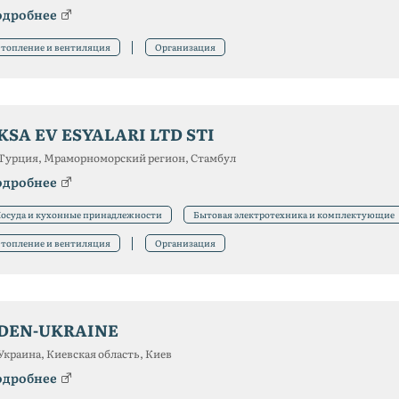
одробнее
топление и вентиляция
Организация
KSA EV ESYALARI LTD STI
Турция, Мраморноморский регион, Стамбул
одробнее
осуда и кухонные принадлежности
Бытовая электротехника и комплектующие
топление и вентиляция
Организация
DEN-UKRAINE
Украина, Киевская область, Киев
одробнее