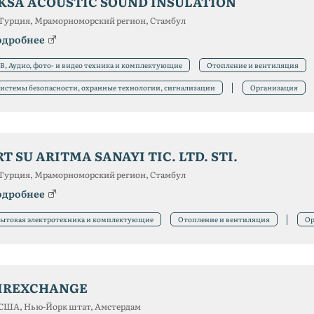
KSA ACOUSTIC SOUND INSULATION
Турция, Мраморноморский регион, Стамбул
одробнее
В, Аудио, фото- и видео техника и комплектующие
Отопление и вентиляция
истемы безопасности, охранные технологии, сигнализации
Организация
RT SU ARITMA SANAYI TIC. LTD. STI.
Турция, Мраморноморский регион, Стамбул
одробнее
ытовая электротехника и комплектующие
Отопление и вентиляция
Ор
IREXCHANGE
США, Нью-Йорк штат, Амстердам