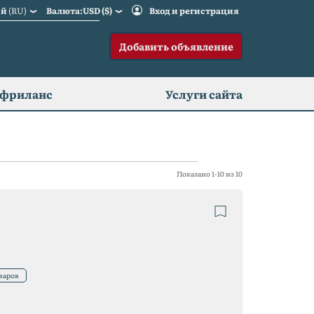
ий
(RU)
Валюта:USD ($)
Вход и регистрация
Добавить объявление
 фриланс
Услуги сайта
Показано 1-10 из 10
варов