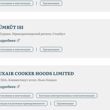
топление и вентиляция
Организация
ÜMRÜT ISI
Турция, Мраморноморский регион, Стамбул
одробнее
топление и вентиляция
Организация
UXAIR COOKER HOODS LIMITED
США, Коннектикут штат, Нью-Лондон
одробнее
топление и вентиляция
Бытовая электротехника и комплектующие
осуда и кухонные принадлежности
Организация