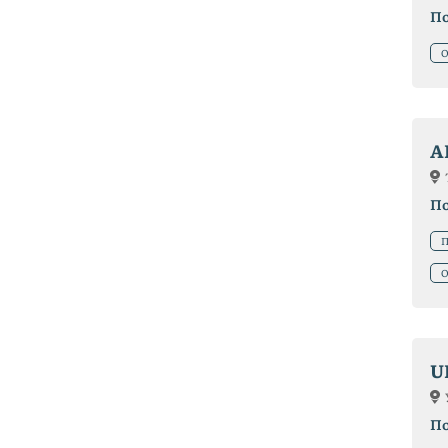
П
О
A
П
П
О
U
П