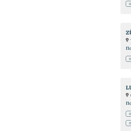
О
Z
П
О
L
П
О
П