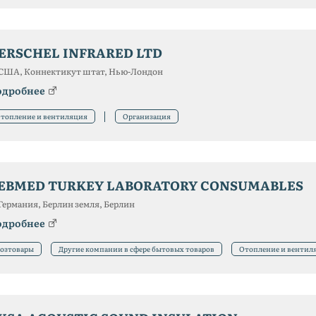
ERSCHEL INFRARED LTD
США, Коннектикут штат, Нью-Лондон
одробнее
топление и вентиляция
Организация
EBMED TURKEY LABORATORY CONSUMABLES
Германия, Берлин земля, Берлин
одробнее
озтовары
Другие компании в сфере бытовых товаров
Отопление и вентил