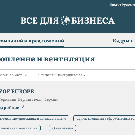
Язык: Русск
ВСЕ ДЛЯ
БИЗНЕСА
компаний и предложений
Кадры и
опление и вентиляция
овать по:
Дате
Объявлений на странице:
20
ZOF EUROPE
Германия, Берлин земля, Берлин
одробнее
ытовая электротехника и комплектующие
Другие компании в сфере бытовых то
топление и вентиляция
Организация