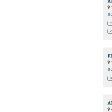
A
П
Т
С
F
П
Б
A