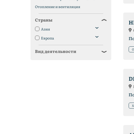
Отопление и вентиляция
Страны
H
Азия
Европа
П
О
Вид деятельности
D
П
Х