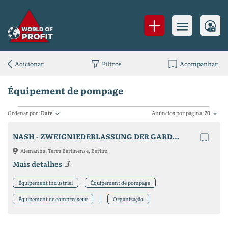
Adicionar
Filtros
Acompanhar
Équipement de pompage
Ordenar por:
Date
Anúncios por página:
20
NASH - ZWEIGNIEDERLASSUNG DER GARDNER DENVER DEUTSCHLAND GMBH
Alemanha, Terra Berlinense, Berlim
Mais detalhes
Équipement industriel
Équipement de pompage
Équipement de compresseur
Organização