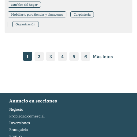
Muebles del hogar
Mobiliario para tiendas y almacenes
Carpintería
Organización
1
2
3
4
5
6
Más lejos
Anuncio en secciones
Negocio
Propiedad comercial
Inversiones
Franquicia
Equipo