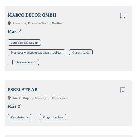
MARCO DECOR GMBH
Alemania, Tierra de Berlín, Berlina
Más
Muebles del hogar
Herrajes y accesorios para muebles
Carpintería
Organización
ESSELATE AB
Suecia, Ropa de Estocolmo, Estocolmo
Más
Carpintería
Organización