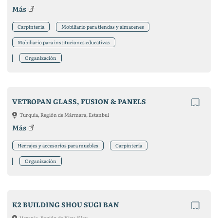
Más
Carpintería
Mobiliario para tiendas y almacenes
Mobiliario para instituciones educativas
Organización
VETROPAN GLASS, FUSION & PANELS
Turquía, Región de Mármara, Estanbul
Más
Herrajes y accesorios para muebles
Carpintería
Organización
K2 BUILDING SHOU SUGI BAN
Ucrania, Región de Kiev, Kiev