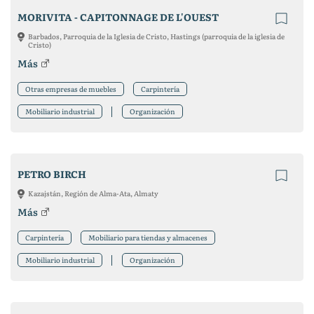
MORIVITA - CAPITONNAGE DE L'OUEST
Barbados, Parroquia de la Iglesia de Cristo, Hastings (parroquia de la iglesia de
Cristo)
Más
Otras empresas de muebles
Carpintería
Mobiliario industrial
Organización
PETRO BIRCH
Kazajstán, Región de Alma-Ata, Almaty
Más
Carpintería
Mobiliario para tiendas y almacenes
Mobiliario industrial
Organización