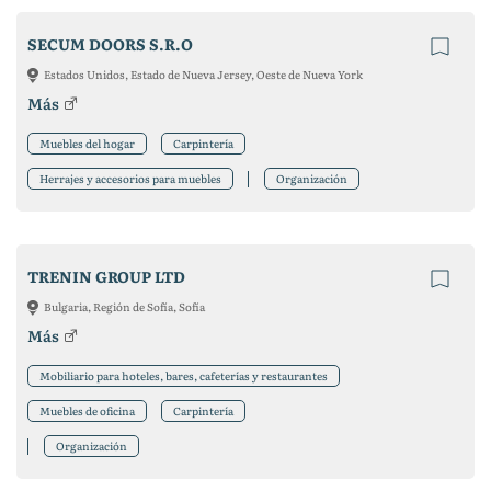
SECUM DOORS S.R.O
Estados Unidos, Estado de Nueva Jersey, Oeste de Nueva York
Más
Muebles del hogar
Carpintería
Herrajes y accesorios para muebles
Organización
TRENIN GROUP LTD
Bulgaria, Región de Sofía, Sofía
Más
Mobiliario para hoteles, bares, cafeterías y restaurantes
Muebles de oficina
Carpintería
Organización