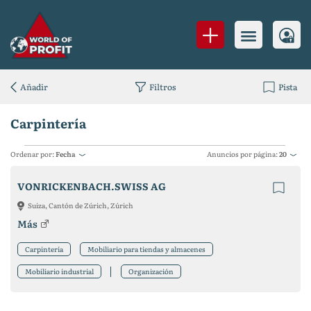
Añadir
Filtros
Pista
Carpintería
Ordenar por:
Fecha
Anuncios por página:
20
VONRICKENBACH.SWISS AG
Suiza, Cantón de Zúrich, Zúrich
Más
Carpintería
Mobiliario para tiendas y almacenes
Mobiliario industrial
Organización