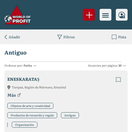
Añadir
Filtros
Pista
Antiguo
Ordenar por:
Fecha
Anuncios por página:
20
ENESKARATAŞ
Turquía, Región de Mármara, Estanbul
Más
Objetos de arte y creatividad
Productos de recuerdo y regalo
Antiguo
Organización