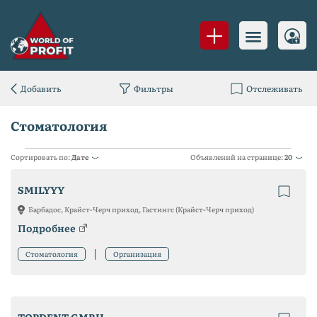
Добавить
Фильтры
Отслеживать
Стоматология
Сортировать по:
Дате
Объявлений на странице:
20
SMILYYY
Барбадос, Крайст-Черч приход, Гастингс (Крайст-Черч приход)
Подробнее
Стоматология
Организация