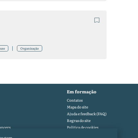
euse
Organização
Em formação
Contatos
Mapa do site
Ajuda e feedback (FAQ)
Regras do site
ancers
Política de cookies
Política de Privacidade
nsagem,