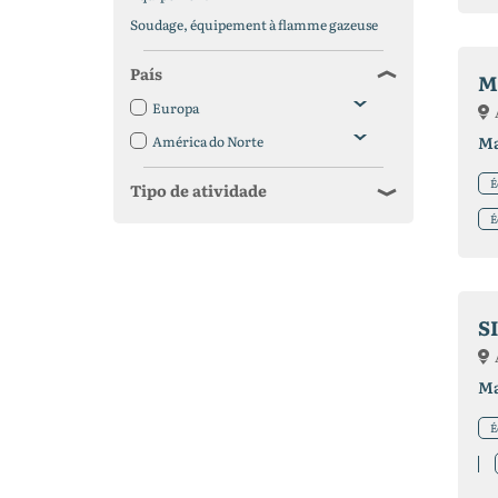
Soudage, équipement à flamme gazeuse
País
M
Europa
América do Norte
Ma
É
Tipo de atividade
É
S
Ma
É