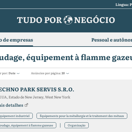
Língua: 
TUDO POR
NEGÓCIO
o de empresas
Pessoal e autôn
udage, équipement à flamme gaze
r por:
Date
Anúncios por página:
20
ECHNO PARK SERVIS S.R.O.
EUA, Estado de New Jersey, West New York
is detalhes
quipement industriel
Équipements pour la métallurgie et le traitement des métaux
oudage, équipement à flamme gazeuse
Organização