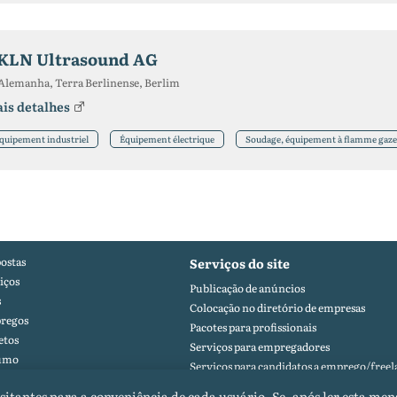
KLN Ultrasound AG
Alemanha, Terra Berlinense, Berlim
is detalhes
quipement industriel
Équipement électrique
Soudage, équipement à flamme gaz
ostas
Serviços do site
iços
Publicação de anúncios
s
Colocação no diretório de empresas
regos
Pacotes para profissionais
etos
Serviços para empregadores
umo
Serviços para candidatos a emprego/freel
fólio
visitantes para a conveniência de cada usuário. Se, após ler esta me