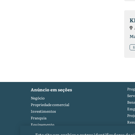
K
Ma
É
Prop
Anúncio em seções
Serv
Negócio
Ben
Propriedade comercial
Emp
Investimentos
Proj
Franquia
Res
Equipamento
Port
Equipamento especial
Este site usa cookies e outros identificadores de 