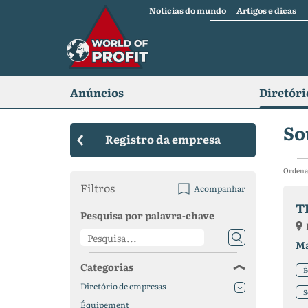
Noticias do mundo
Artigos e dicas
Anúncios
Diretóri
So
Registro da empresa
Ordena
Filtros
Acompanhar
T
Pesquisa por palavra-chave
Ma
Categorias
É
Diretório de empresas
S
Équipement