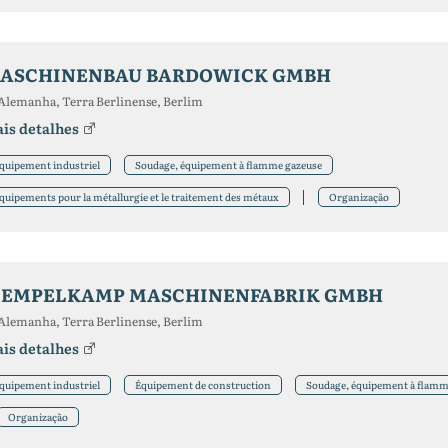
ASCHINENBAU BARDOWICK GMBH
Alemanha, Terra Berlinense, Berlim
is detalhes
quipement industriel
Soudage, équipement à flamme gazeuse
quipements pour la métallurgie et le traitement des métaux
Organização
IEMPELKAMP MASCHINENFABRIK GMBH
Alemanha, Terra Berlinense, Berlim
is detalhes
quipement industriel
Équipement de construction
Soudage, équipement à flamm
Organização