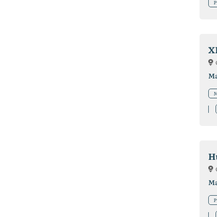
P
X
Ma
M
H
Ma
P