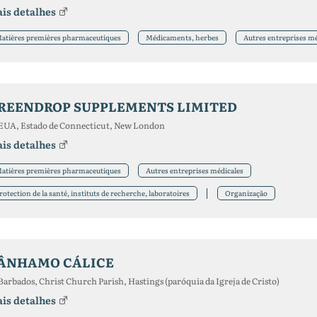
is detalhes
atières premières pharmaceutiques
Médicaments, herbes
Autres entreprises mé
REENDROP SUPPLEMENTS LIMITED
EUA, Estado de Connecticut, New London
is detalhes
atières premières pharmaceutiques
Autres entreprises médicales
rotection de la santé, instituts de recherche, laboratoires
Organização
ÂNHAMO CÁLICE
Barbados, Christ Church Parish, Hastings (paróquia da Igreja de Cristo)
is detalhes