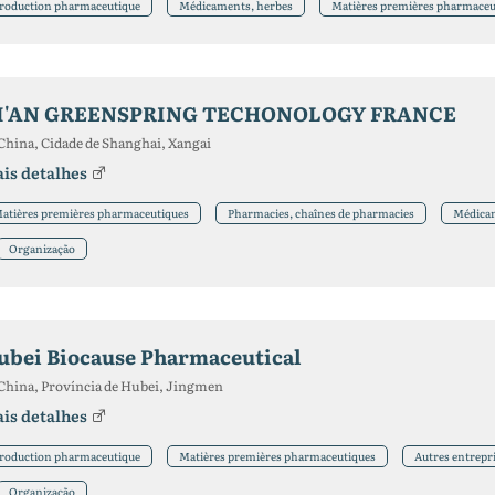
roduction pharmaceutique
Médicaments, herbes
Matières premières pharmaceu
I'AN GREENSPRING TECHONOLOGY FRANCE
China, Cidade de Shanghai, Xangai
is detalhes
atières premières pharmaceutiques
Pharmacies, chaînes de pharmacies
Médicam
Organização
ubei Biocause Pharmaceutical
China, Província de Hubei, Jingmen
is detalhes
roduction pharmaceutique
Matières premières pharmaceutiques
Autres entrepr
Organização