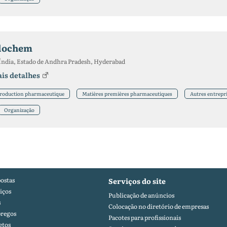
lochem
Índia, Estado de Andhra Pradesh, Hyderabad
is detalhes
roduction pharmaceutique
Matières premières pharmaceutiques
Autres entrepr
Organização
ostas
Serviços do site
iços
Publicação de anúncios
s
Colocação no diretório de empresas
regos
Pacotes para profissionais
etos