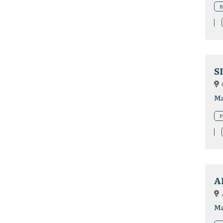
B
Ma
P
A
Ma