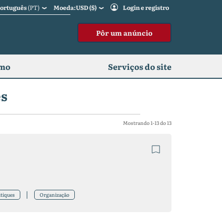
Português
(PT)
Moeda:USD ($)
Login e registro
Pôr um anúncio
omo
Serviços do site
es
Mostrando 1-13 do 13
tiques
Organização