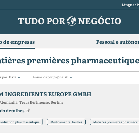
Língua: 
TUDO POR
NEGÓCIO
o de empresas
Pessoal e autôn
tières premières pharmaceutiqu
r por:
Date
Anúncios por página:
20
M INGREDIENTS EUROPE GMBH
Alemanha, Terra Berlinense, Berlim
is detalhes
roduction pharmaceutique
Médicaments, herbes
Matières premières pharmaceu