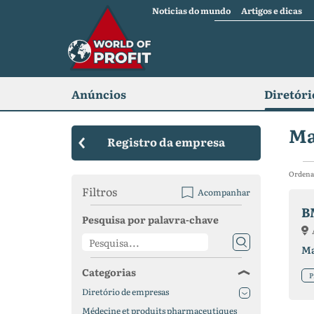
Noticias do mundo
Artigos e dicas
Anúncios
Diretóri
Ma
Registro da empresa
Ordena
Filtros
Acompanhar
B
Pesquisa por palavra-chave
Ma
Categorias
P
Diretório de empresas
Médecine et produits pharmaceutiques