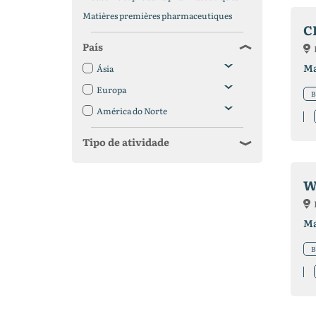
Matières premières pharmaceutiques
C
País
Ma
Ásia
Europa
B
América do Norte
Tipo de atividade
W
Ma
B