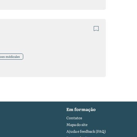
ises médicales
Em formação
Contatos
Mapa do site
Ajuda e feedback (FAQ)