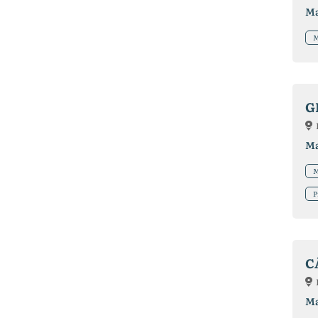
Ma
M
G
Ma
M
P
C
Ma