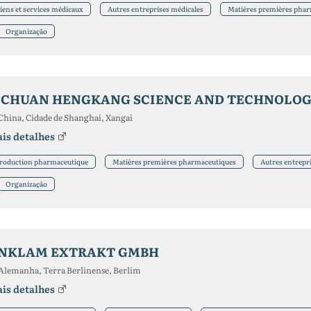
iens et services médicaux
Autres entreprises médicales
Matières premières pha
Organização
China, Cidade de Shanghai, Xangai
is detalhes
roduction pharmaceutique
Matières premières pharmaceutiques
Autres entrepr
Organização
NKLAM EXTRAKT GMBH
Alemanha, Terra Berlinense, Berlim
is detalhes