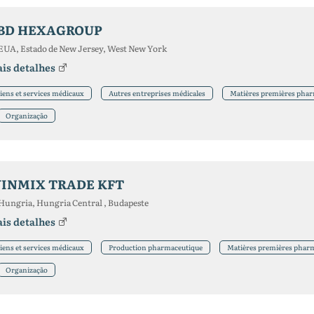
BD HEXAGROUP
EUA, Estado de New Jersey, West New York
is detalhes
iens et services médicaux
Autres entreprises médicales
Matières premières pha
Organização
INMIX TRADE KFT
Hungria, Hungria Central , Budapeste
is detalhes
iens et services médicaux
Production pharmaceutique
Matières premières phar
Organização