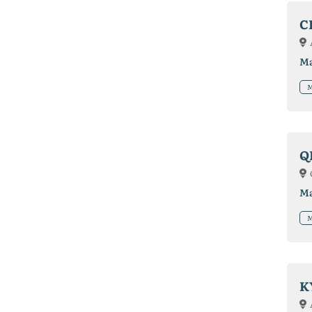
C
Ma
M
Q
Ma
M
K