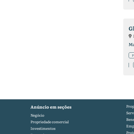
G
Ma
P
Prop
Anúncio em seções
Serv
Negócio
Ben
Propriedade comercial
Emp
Investimentos
Proj