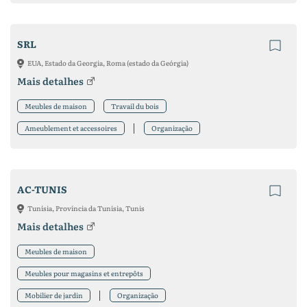
SRL
EUA, Estado da Georgia, Roma (estado da Geórgia)
Mais detalhes
Meubles de maison
Travail du bois
Ameublement et accessoires
Organização
AC-TUNIS
Tunísia, Província da Tunísia, Tunis
Mais detalhes
Meubles de maison
Meubles pour magasins et entrepôts
Mobilier de jardin
Organização