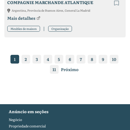
COMPAGNIE MARCHANDE ATLANTIQUE
Argentina, Província de Buenos Aires, General La Madrid
Mais detalhes
Meubles de maison
Organização
1
2
3
4
5
6
7
8
9
10
11
Próximo
Anúncio em seções
Negócio
Propriedade comercial