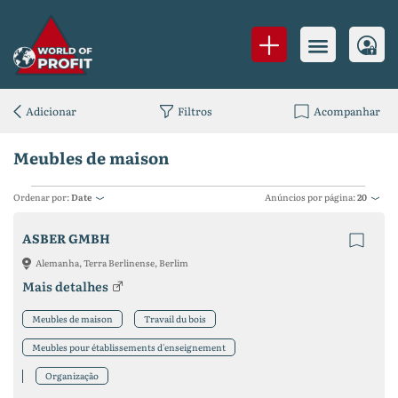
Adicionar
Filtros
Acompanhar
Meubles de maison
Ordenar por:
Date
Anúncios por página:
20
ASBER GMBH
Alemanha, Terra Berlinense, Berlim
Mais detalhes
Meubles de maison
Travail du bois
Meubles pour établissements d'enseignement
Organização