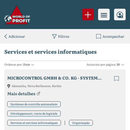
Adicionar
Filtros
Acompanhar
Services et services informatiques
Ordenar por:
Date
Anúncios por página:
20
MICROCONTROL GMBH & CO. KG - SYSTEMHAUS FÜR AUTOMATISIERUNG
Alemanha, Terra Berlinense, Berlim
Mais detalhes
Systèmes de contrôle automatisés
Développement, vente de logiciels
Services et services informatiques
Organização