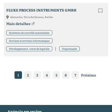
FLUKE PROCESS INSTRUMENTS GMBH
Alemanha, Terra Berlinense, Berlim
Mais detalhes
Systèmes de contrôle automatisés
Services et services informatiques
Développement, vente de logiciels
Organização
1
2
3
4
5
6
7
Próximo
Anúncio em seções