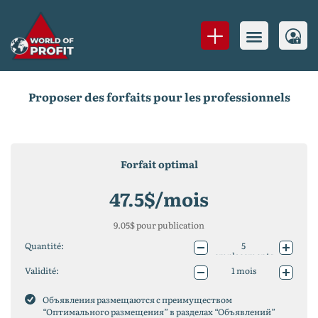
Proposer des forfaits pour les professionnels
Forfait optimal
47.5
$/mois
9.05
$ pour publication
Quantité:
5
emplacements
10
emplacements
Validité:
1 mois
25
emplacements
1 année (-10%)
50
emplacements
2 ans (-20%)
Объявления размещаются с преимуществом
75
“Оптимального размещения” в разделах “Объявлений”
emplacements
100