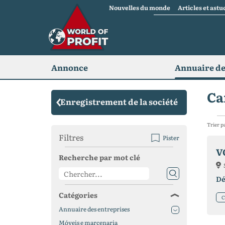
Nouvelles du monde
Articles et astu
Annonce
Annuaire de
Ca
Enregistrement de la société
Trier p
Filtres
Pister
V
Recherche par mot clé
Dé
Catégories
C
Annuaire des entreprises
Móveis e marcenaria