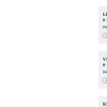
L
Dé
C
V
Dé
F
K