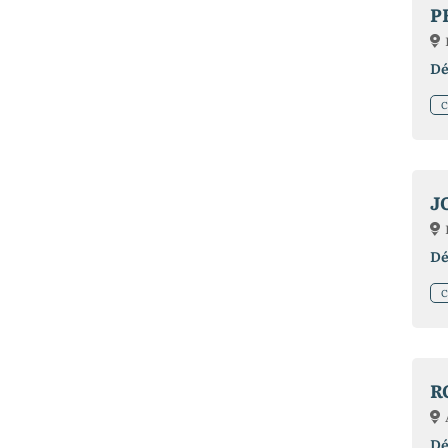
P
Dé
C
J
Dé
C
R
Dé