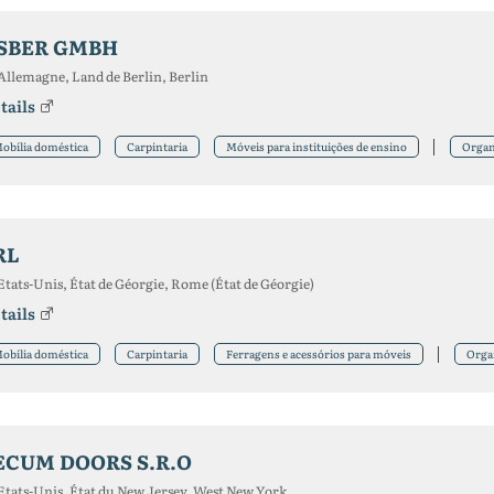
SBER GMBH
Allemagne, Land de Berlin, Berlin
tails
obília doméstica
Carpintaria
Móveis para instituições de ensino
Orga
RL
Etats-Unis, État de Géorgie, Rome (État de Géorgie)
tails
obília doméstica
Carpintaria
Ferragens e acessórios para móveis
Orga
ECUM DOORS S.R.O
Etats-Unis, État du New Jersey, West New York