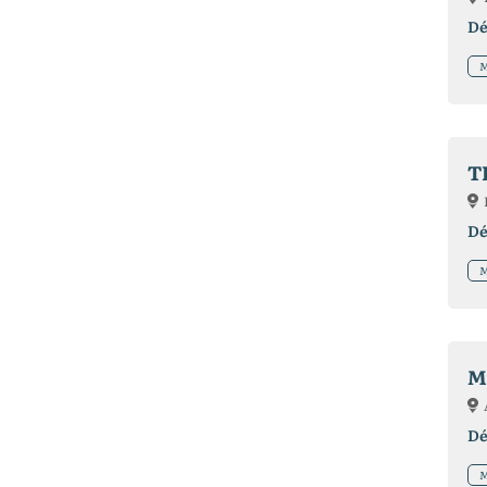
Dé
M
T
Dé
M
M
Dé
M