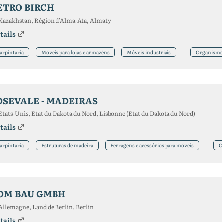
ETRO BIRCH
Kazakhstan, Région d'Alma-Ata, Almaty
tails
arpintaria
Móveis para lojas e armazéns
Móveis industriais
Organism
OSEVALE - MADEIRAS
Etats-Unis, État du Dakota du Nord, Lisbonne (État du Dakota du Nord)
tails
arpintaria
Estruturas de madeira
Ferragens e acessórios para móveis
O
OM BAU GMBH
Allemagne, Land de Berlin, Berlin
tails