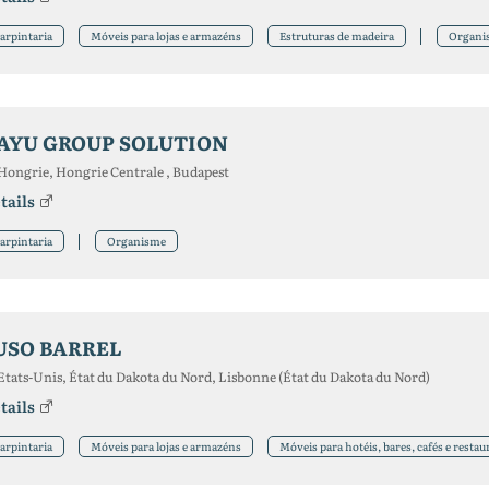
arpintaria
Móveis para lojas e armazéns
Estruturas de madeira
Organi
AYU GROUP SOLUTION
Hongrie, Hongrie Centrale , Budapest
tails
arpintaria
Organisme
USO BARREL
Etats-Unis, État du Dakota du Nord, Lisbonne (État du Dakota du Nord)
tails
arpintaria
Móveis para lojas e armazéns
Móveis para hotéis, bares, cafés e restau