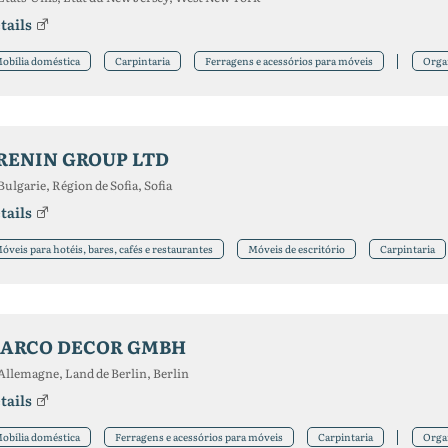
tails
obília doméstica
Carpintaria
Ferragens e acessórios para móveis
Orga
RENIN GROUP LTD
Bulgarie, Région de Sofia, Sofia
tails
óveis para hotéis, bares, cafés e restaurantes
Móveis de escritório
Carpintaria
ARCO DECOR GMBH
Allemagne, Land de Berlin, Berlin
tails
obília doméstica
Ferragens e acessórios para móveis
Carpintaria
Orga