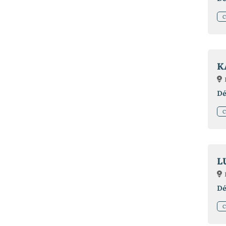
C
K
Dé
C
L
Dé
C