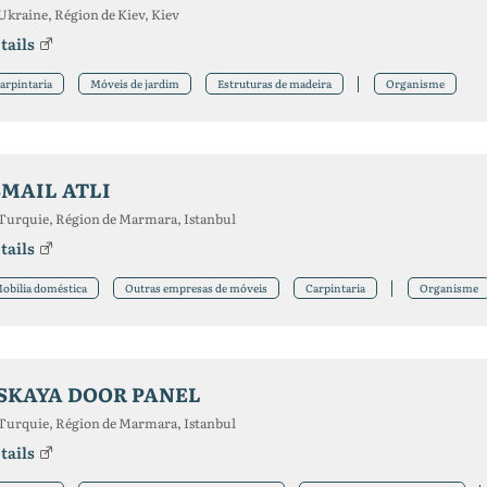
Ukraine, Région de Kiev, Kiev
tails
arpintaria
Móveis de jardim
Estruturas de madeira
Organisme
SMAIL ATLI
Turquie, Région de Marmara, Istanbul
tails
obília doméstica
Outras empresas de móveis
Carpintaria
Organisme
SKAYA DOOR PANEL
Turquie, Région de Marmara, Istanbul
tails