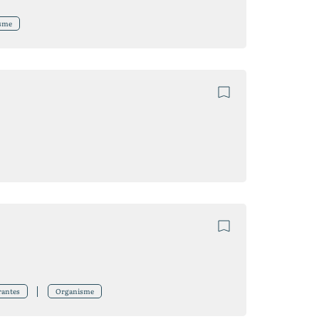
sme
rantes
Organisme