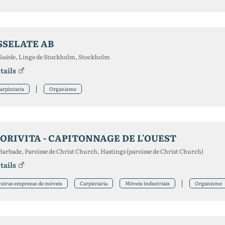
SSELATE AB
Suède, Linge de Stockholm, Stockholm
tails
arpintaria
Organisme
ORIVITA - CAPITONNAGE DE L'OUEST
Barbade, Paroisse de Christ Church, Hastings (paroisse de Christ Church)
tails
utras empresas de móveis
Carpintaria
Móveis industriais
Organisme