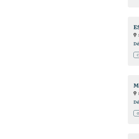
E
Dé
C
M
Dé
O