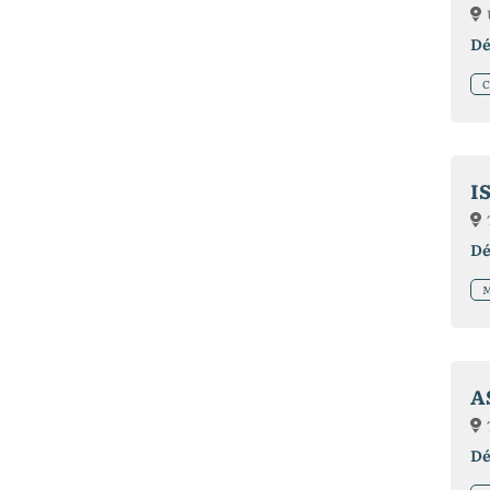
Dé
C
I
Dé
M
A
Dé