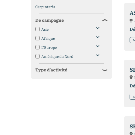
Carpintaria
A
De campagne
Dé
Asie
Afrique
M
L'Europe
Amérique du Nord
S
Type d'activité
Dé
M
S