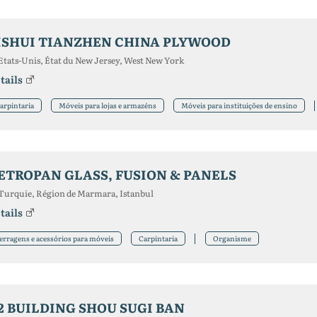
ISHUI TIANZHEN CHINA PLYWOOD
Etats-Unis, État du New Jersey, West New York
tails
arpintaria
Móveis para lojas e armazéns
Móveis para instituições de ensino
ETROPAN GLASS, FUSION & PANELS
Turquie, Région de Marmara, Istanbul
tails
erragens e acessórios para móveis
Carpintaria
Organisme
2 BUILDING SHOU SUGI BAN