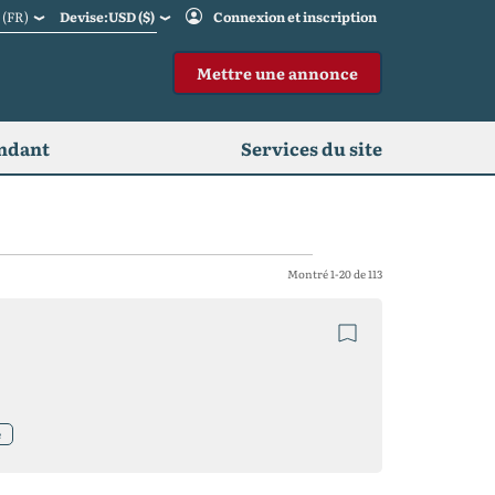
s
(FR)
Devise:USD ($)
Connexion et inscription
Mettre une annonce
endant
Services du site
Montré 1-20 de 113
e