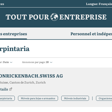
ces
Langue: Françai
TOUT POUR
ENTREPRISE
s entreprises
Personnel et indép
rpintaria
ar:
Date
Annonces par page:
20
ONRICKENBACH.SWISS AG
Suisse, Canton de Zurich, Zurich
tails
arpintaria
Móveis para lojas e armazéns
Móveis industriais
Organism