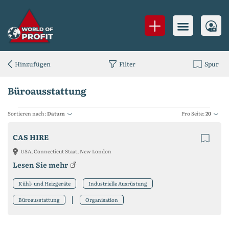
Hinzufügen
Filter
Spur
Büroausstattung
Sortieren nach:
Datum
Pro Seite:
20
CAS HIRE
USA, Connecticut Staat, New London
Lesen Sie mehr
Kühl- und Heizgeräte
Industrielle Ausrüstung
Büroausstattung
Organisation