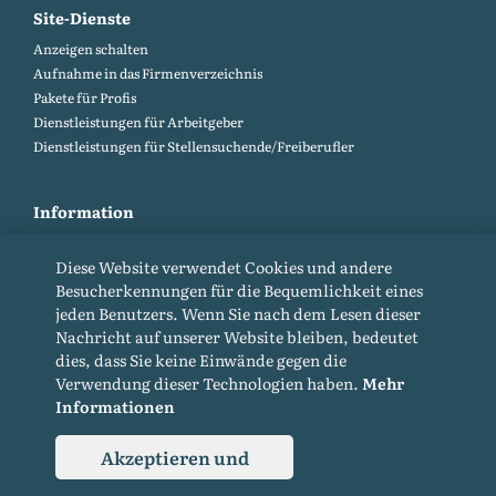
Site-Dienste
Anzeigen schalten
Aufnahme in das Firmenverzeichnis
Pakete für Profis
Dienstleistungen für Arbeitgeber
Dienstleistungen für Stellensuchende/Freiberufler
Information
Kontakte
Diese Website verwendet Cookies und andere
Standortkarte
Besucherkennungen für die Bequemlichkeit eines
Hilfe und Feedback (FAQ)
jeden Benutzers. Wenn Sie nach dem Lesen dieser
Site-Regeln
Nachricht auf unserer Website bleiben, bedeutet
Cookie-Richtlinie
dies, dass Sie keine Einwände gegen die
Datenschutz-Bestimmungen
Verwendung dieser Technologien haben.
Mehr
Informationen
Akzeptieren und
© 2015-2026. Alle Rechte vorbehalten. Kopieren von Materialien von der Website
nur mit einem Backlink.