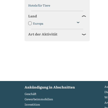
Hotels für Tiere
Land
Europa
Art der Aktivität
Au
Ankündigung in Abschnitten
Di
Geschäft
W
Gewerbeimmobilien
Ar
Investition
Pr