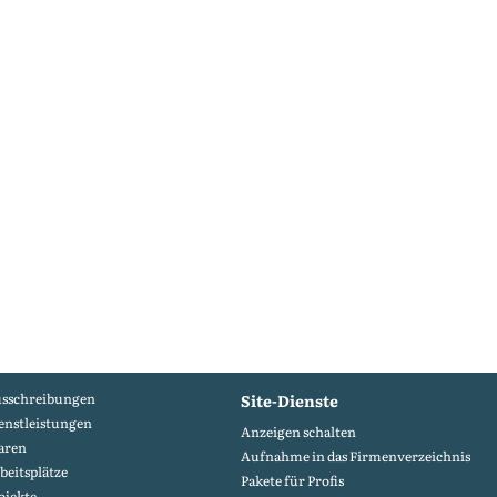
sschreibungen
Site-Dienste
enstleistungen
Anzeigen schalten
aren
Aufnahme in das Firmenverzeichnis
beitsplätze
Pakete für Profis
ojekte