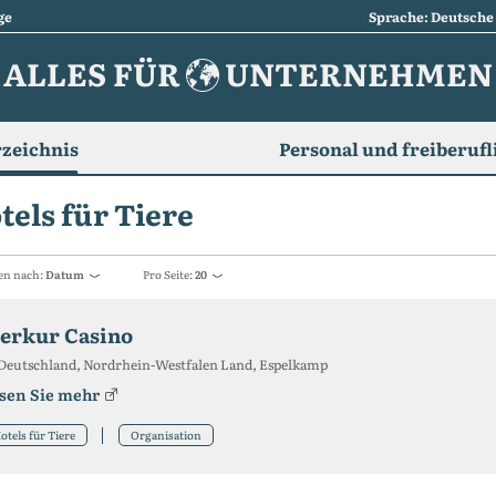
ge
Sprache: Deutsche
ALLES FÜR
UNTERNEHMEN
zeichnis
Personal und freiberufl
tels für Tiere
en nach:
Datum
Pro Seite:
20
erkur Casino
Deutschland, Nordrhein-Westfalen Land, Espelkamp
sen Sie mehr
otels für Tiere
Organisation