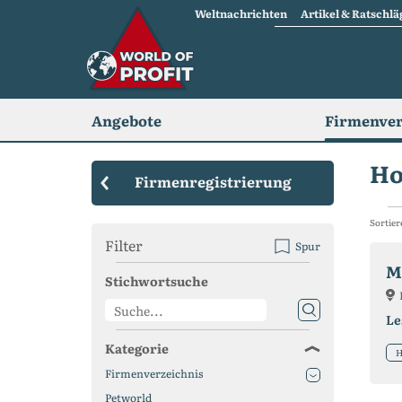
Weltnachrichten
Artikel & Ratschlä
Angebote
Firmenver
Ho
Firmenregistrierung
Sortier
Filter
Spur
M
Stichwortsuche
Le
Kategorie
H
Firmenverzeichnis
Petworld