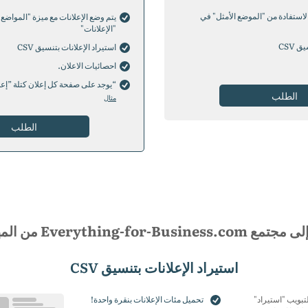
سنة واحدة (-10%)
سنة و
50
المواضع
سنتان (-20%)
الاستفادة من "الموضع الأمثل" في
سنت
يتم وضع الإعلانات مع ميزة "المواضع
75
المواضع
"الإعلانات"
100
المواضع
0
 CSV
150
المواضع
استيراد الإعلانات بتنسيق CSV
0
200
المواضع
0
احصائيات الاعلان.
300
المواضع
0
“يوجد على صفحة كل إعلان كتلة ”إع
5
المواضع
الطلب
مثال
10
المواضع
25
المواضع
الطلب
50
المواضع
75
المواضع
100
المواضع
0
150
المواضع
0
200
المواضع
0
300
المواضع
0
5
المواضع
10
المواضع
Everything-for-Busines من المهنيين!
25
المواضع
50
المواضع
استيراد الإعلانات بتنسيق CSV
75
المواضع
100
المواضع
0
150
المواضع
0
لتبويب "استيراد"
تحميل مئات الإعلانات بنقرة واحدة!