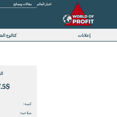
اخبار العالم
مقالات ونصائح
إعلانات
كتالوج ال
ال
$/الشهر
.5
كمية:
صلاحية: