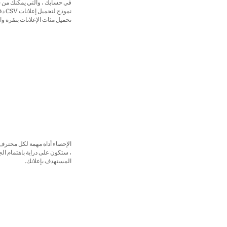
في حسابك ، والتي يمكنك من خل
نموذج ل
تحميل مئات الإعلانات بنقرة وا
الإحصاء أداة مهمة لكل محترف.
، ستكون على دراية باهتمام ال
المستهدف بإعلانك.