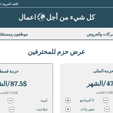
اللغه: العربية
(AR)
كل شيء من أجل
اعمال
شركات والعروض
موظفون ومستقل
عرض حزم للمحترفين
حزمة المثلى
حزمة قسط
47
$/الشهر
87.5
$ للإقامة
9.05
$ للإقامة
17.05
5
المواضع
كمية:
10
المواضع
شهر واحد
صلاحية:
25
المواضع