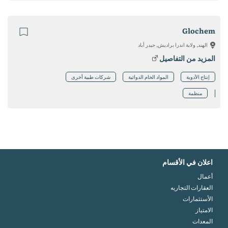
Glochem
الهند, ولاية اندرا براديش, حيدر أباد
المزيد من التفاصيل
إنتاج الأدوية
المواد الخام الدوائية
شركات طبية أخرى
منظمة
اعلان في الأقسام
أعمال
العقارات التجاريه
الأستثمارات
الامتياز
المعدات