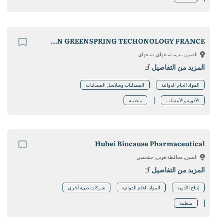
XI'AN GREENSPRING TECHONOLOGY FRANCE
الصين, مدينة شنغهاي, شنغهاي
المزيد من التفاصيل
المواد الخام الدوائية
الصيدليات وسلاسل الصيدليات
الأدوية والأعشاب
منظمة
Hubei Biocause Pharmaceutical
الصين, محافظة هوبي, جينجمين
المزيد من التفاصيل
إنتاج الأدوية
المواد الخام الدوائية
شركات طبية أخرى
منظمة