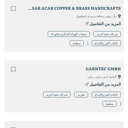
YASAR ACAR COPPER & BRASS HANDCRAFTS
ديك رومي, منطقة مرمرة, اسطنبول
المزيد من التفاصيل
شركات فنية أخرى
منتجات الهدايا التذكارية والهدايا
كائنات الفن والإبداع
منظمة
GARNTEC GMBH
ألمانيا, أرض برلين, برلين
المزيد من التفاصيل
كائنات الفن والإبداع
تطريز
شركات فنية أخرى
منظمة