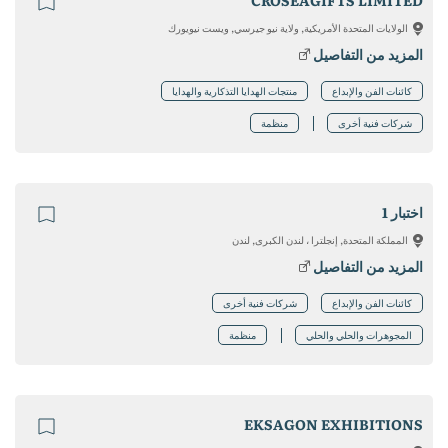
CROSEAGIFTS LIMITED
الولايات المتحدة الأمريكية, ولاية نيو جيرسي, ويست نيويورك
المزيد من التفاصيل
كائنات الفن والإبداع
منتجات الهدايا التذكارية والهدايا
شركات فنية أخرى
منظمة
اختبار 1
المملكة المتحدة, إنجلترا ، لندن الكبرى, لندن
المزيد من التفاصيل
كائنات الفن والإبداع
شركات فنية أخرى
المجوهرات والحلي والحلي
منظمة
EKSAGON EXHIBITIONS