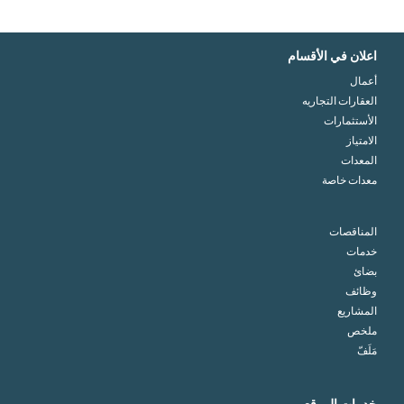
اعلان في الأقسام
أعمال
العقارات التجاريه
الأستثمارات
الامتياز
المعدات
معدات خاصة
المناقصات
خدمات
بضائ
وظائف
المشاريع
ملخص
مَلَفّ
خدمات الموقع