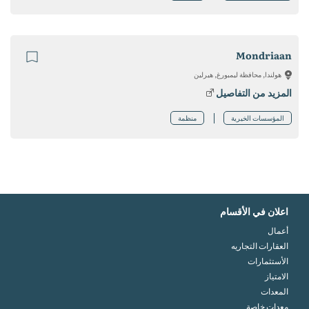
Mondriaan
هولندا, محافظة ليمبورغ, هيرلين
المزيد من التفاصيل
المؤسسات الخيرية
منظمة
اعلان في الأقسام
أعمال
العقارات التجاريه
الأستثمارات
الامتياز
المعدات
معدات خاصة