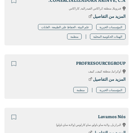
COMERCIALIZADORA ARINVE, C.A.
فنزويلا, منطقة كراكاس الفيدرالية, كاراكاس
المزيد من التفاصيل
المؤسسات الخيرية
علم البيئة ، الحفاظ على الطبيعة ، الغابات
الهيئات الحكومية المحلية
منظمة
PROFRESOURCEGROUP
أوكرانيا, منطقة كييف, كييف
المزيد من التفاصيل
المؤسسات الخيرية
منظمة
Lavamos Nós
البرازيل, ولاية ساو باولو, ساو كارلوس (ولاية ساو باولو)
المزيد من التفاصيل