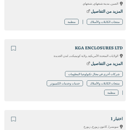
الصين, مدينة شنغهاي, شنغهاي
المزيد من التفاصيل
منتجات الكابلات والأسلاك
منظمة
KGA ENCLOSURES LTD
الولايات المتحدة الأمريكية, ولاية كونيتيكت, لندن الجديدة
المزيد من التفاصيل
شركات أخرى في مجال تكنولوجيا المعلومات
منتجات الكابلات والأسلاك
خدمات وخدمات الكمبيوتر
منظمة
اختبار 1
سويسرا, كانتون زيورخ, زيورخ