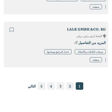
منظمة
LALK GMBH &CO. KG
ألمانيا, أرض برلين, برلين
المزيد من التفاصيل
منتجات الكابلات والأسلاك
إعداد البرامج وصيانتها
منظمة
1
2
3
4
5
التالي