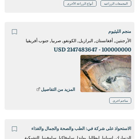
المجمعات الزراعيه
أنواع الزراعة الأخرى
منجم الليثيوم
الأرجنتين, أفغانستان, البرازيل, الكونغو, صربيا, جنوب أفريقيا
2147483647 USD
100000000 -
المزيد من التفاصيل
مناجم اخرى
الاستحواذ على شركة في: الطب والصحة والجمال والغذاء
الدنمارك, إسبانيا, إيطاليا, بولندا, سلوفاكيا, سلوفينيا, التشيكية